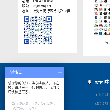
电 话：130-4568-8840
邮 箱：kf@hmhj.net
地 址：上海市闵行区闵北路88弄
电
请您留言
服务范围
新闻中
感谢您的关注，当前客服人员不在
线，请填写一下您的信息，我们会
尽快和您联系。
固废处置
企业新闻
产品销毁
政策法规