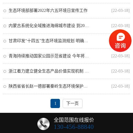
生态环境部部署2022年六五环境日宣传工作
[22-03-18]
内蒙古系统化全域推进海绵城市建设 到2025年底，建成不少于一处集中连片示范区
[22-03-18]
甘肃印发“十四五”生态环境监测规划 明确碳监测评估等13项主要任务
[22-03-18]
青海持续推动国家公园示范省建设 今年将初步形成自然保护地体系新格局
[22-03-18]
浙江着力建立健全生态产品价值实现机制 为破解“两山”转化四个难题提供制度保障
[22-03-18]
陕西省省长赵一德部署秦岭生态环境保护工作时强调 坚决当好秦岭生态卫士
[22-03-18]
1
下一页
全国范围在线报价
130-456-88840