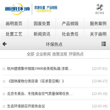
拨打电话
画明首页
固废处置
产品销毁
服务案例
处置工艺
新闻资讯
社会责任
关于画明
环保热点
全部
企业新闻
政策法规
环保热点
杭州建德集中销毁19000余条假私烟 涉案金额超600万元
[22-07-01]
《固体废物分类目录（征求意见稿）》
[22-06-27]
北京冬奥会、冬残奥会空气质量保障任务顺利完成
[22-03-18]
生态环境部召开部务会议
[22-03-18]