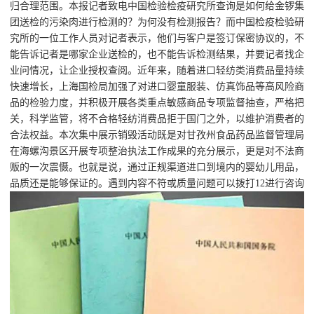
归合理范围。本报记者致电中国检验检疫研究所查询是如何给金锣集
团送检的污染肉进行检测的？为何没有检测报告？而中国检疫检验研
究所的一位工作人员对记者表示，他们与客户是签订保密协议的，不
能告诉记者是哪家企业送检的，也不能告诉检测结果，并要记者找企
业问情况，让企业授权查阅。近年来，随着进口轻纺类消费品量持续
快速增长，上海国检局加强了对进口婴童服装、仿真饰品等高风险商
品的检验力度，并积极开展各类重点敏感商品专项监督抽查，严格把
关，科学监管，将不合格轻纺消费品拒于国门之外，以维护消费者的
合法权益。本次集中展示销毁活动既是对甘孜州食品药品监督管理局
在海螺沟景区开展专项整治执法工作成果的充分展示，更是对不法商
贩的一次震慑。也就是说，通过正规渠道进口到境内的婴幼儿用品，
品质还是能够保证的。遇到内容不符或质量问题可以拨打12进行咨询