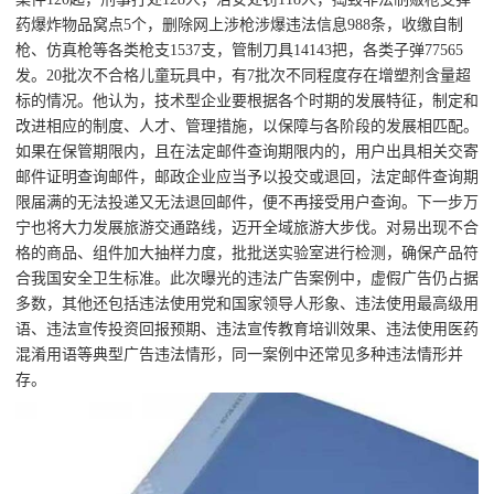
药爆炸物品窝点5个，删除网上涉枪涉爆违法信息988条，收缴自制
枪、仿真枪等各类枪支1537支，管制刀具14143把，各类子弹77565
发。20批次不合格儿童玩具中，有7批次不同程度存在增塑剂含量超
标的情况。他认为，技术型企业要根据各个时期的发展特征，制定和
改进相应的制度、人才、管理措施，以保障与各阶段的发展相匹配。
如果在保管期限内，且在法定邮件查询期限内的，用户出具相关交寄
邮件证明查询邮件，邮政企业应当予以投交或退回，法定邮件查询期
限届满的无法投递又无法退回邮件，便不再接受用户查询。下一步万
宁也将大力发展旅游交通路线，迈开全域旅游大步伐。对易出现不合
格的商品、组件加大抽样力度，批批送实验室进行检测，确保产品符
合我国安全卫生标准。此次曝光的违法广告案例中，虚假广告仍占据
多数，其他还包括违法使用党和国家领导人形象、违法使用最高级用
语、违法宣传投资回报预期、违法宣传教育培训效果、违法使用医药
混淆用语等典型广告违法情形，同一案例中还常见多种违法情形并
存。