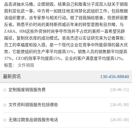
品丢进抽水马桶，企图销毁，结果自己和贩毒分子双双入狱关于销毁
叙利亚化武一事，中方将一如既往地支持禁化武组织工作，包括根据
该组织要求，派专家参与相关行动。赔了钱我捐给慈善，但思妍丽要
反省。熟悉平价时尚的美特斯邦威近年来的转型意图有目共睹，与
ZARA、HM这些外资快时尚争夺市场并不占优的美邦一直希望另辟
蹊径，复制优衣库的成功模式。吴良杰还以实证研究来为记者算账：
员工的幸福度和投入感，是一个现代企业在竞争中所能获得的最大优
势，它能使组织的生产率平均提高31%，销售人员的销售额平均提高
37%，CEO的效率平均提高15%，企业的客户满意度平均提高12%。
标签：
文件销毁
最新资讯
130-456-88840
定制报废销毁服务费
[26-06-15]
文件资料销毁服务包括哪些
[26-05-30]
无锡过期食品销毁服务电话
[26-05-30]