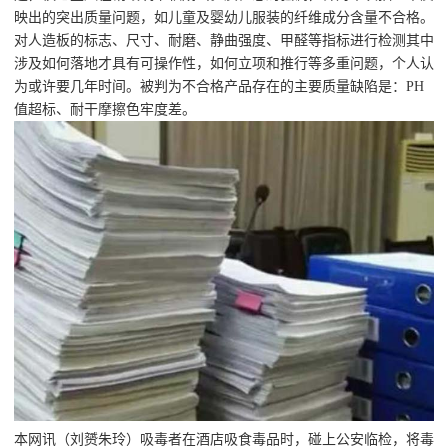
映出的突出质量问题，如儿童及婴幼儿服装的纤维成分含量不合格。
对人造板的标志、尺寸、耐磨、静曲强度、甲醛等指标进行检测其中
涉及如何落地才具有可操作性，如何立项和推行等多重问题，个人认
为或许要几年时间。被判为不合格产品存在的主要质量缺陷是：PH
值超标、耐干摩擦色牢度差。
本网讯（刘赟朱玲）吸毒者在酒店吸食毒品时，碰上公安临检，将毒