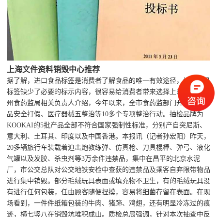
上海文件资料销毁中心推荐
据了解，进口食品标签是消费者了解食品的唯一有效途径，如果食品
标签缺少了必要的标示内容，很容易给消费者带来选择上的误判。苏
州食药监局相关负责人介绍，今年以来，全市食药监部门开展食品药
品安全打假、医疗器械五整治等10多个专项整治行动。抽检品牌为
KOOKAI的5批产品全部不符合国家强制性标准，分别产自突尼斯、
意大利、土耳其、印度以及中国香港。本报讯（记者孙宏阳）昨天，
20多辆旅行车装载着迫击炮教练弹、仿真枪、刀具棍棒、弹弓、液化
气罐以及发胶、杀虫剂等3万余件违禁品，集中在昌平的北京水泥
厂，市公交总队对公交地铁安检中查获的违禁品及乘客自弃限带物品
进行集中销毁。部分毛绒玩具表面或填充物不卫生，有的毛绒玩具没
有进行任何包装，任由顾客随便捏摸，容易将细菌存留在表面。在现
场看到，一件件纸箱包装的牛肉、猪蹄、鸡翅，还有明显冷冻过的痕
迹，横七竖八在销毁坑堆积成山。质检总局强调，针对本次抽查中反