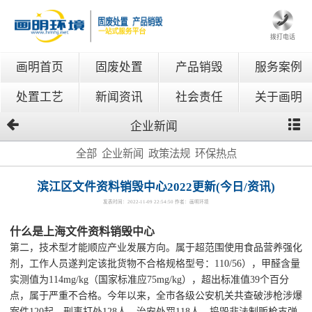
拨打电话
画明首页
固废处置
产品销毁
服务案例
处置工艺
新闻资讯
社会责任
关于画明
企业新闻
全部
企业新闻
政策法规
环保热点
滨江区文件资料销毁中心2022更新(今日/资讯)
发表时间：2022-11-09 22:54:50 作者：画明环境
什么是上海文件资料销毁中心
第二，技术型才能顺应产业发展方向。属于超范围使用食品营养强化
剂，工作人员遂判定该批货物不合格规格型号：110/56），甲醛含量
实测值为114mg/kg（国家标准应75mg/kg），超出标准值39个百分
点，属于严重不合格。今年以来，全市各级公安机关共查破涉枪涉爆
案件120起，刑事打处128人，治安处罚118人，捣毁非法制贩枪支弹